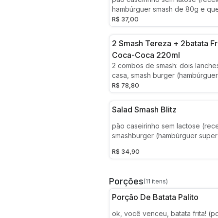
hambúrguer smash de 80g e quei
derretido + fritas
R$ 37,00
2 Smash Tereza + 2batata Fr
Coca-Coca 220ml
2 combos de smash: dois lanche
casa, smash burger (hambúrguer 
amassado na chapa), queijo che
R$ 78,80
caramelizada . acompanha 2 frit
cocas 220ml
Salad Smash Blitz
pão caseirinho sem lactose (rece
smashburger (hambúrguer super 
amassado na chapa), alface, tom
R$ 34,90
roxa, queijo cheddar e maiones
pasteurizado temperada (alho e
roça) (foto ilustrativa)
Porções
(11 itens)
Porção De Batata Palito
ok, você venceu, batata frita! (po