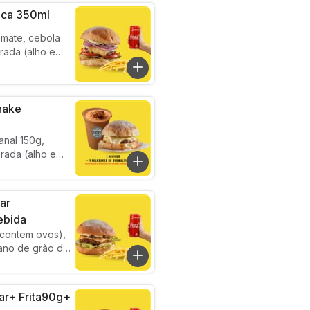
Coca 350ml
omate, cebola
rada (alho e
rinho.
shake
anal 150g,
rada (alho e
de ovo maltine
ar
ebida
 contem ovos),
ano de grão de
 cebola
ese temperada
r+ Frita90g+