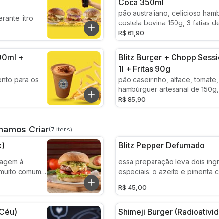
Coca 350ml
pão australiano, delicioso ha
erante litro
costela bovina 150g, 3 fatias d
cebola caramelizada e bacon.
R$ 61,90
00ml +
Blitz Burger + Chopp Sessi
1l + Fritas 90g
nto para os
pão caseirinho, alface, tomate
hambúrguer artesanal de 150g,
queijo e maionese temperada (
R$ 85,90
temperos frescos).
Amamos Criar
(7 itens)
x)
Blitz Pepper Defumado
viagem à
essa preparação leva dois ing
 muito comum
especiais: o azeite e pimenta 
ência para
defumado com lenha de macieira
R$ 45,00
 pão da casa,
pepper que leva o pão caseiri
l de 150g,
(receita da da casa), hamburg
amole
pincelada do azeite com pimen
 Céu)
Shimeji Burger (radioativi