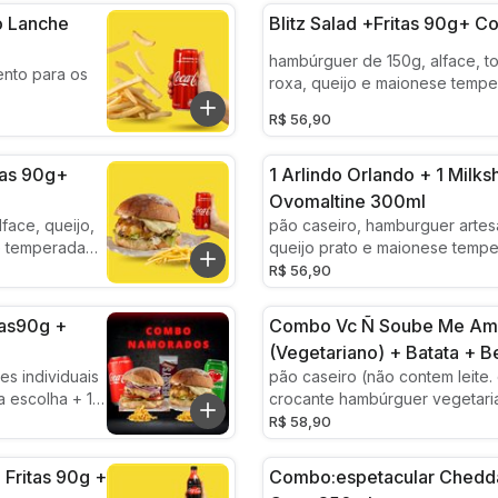
o Lanche
Blitz Salad +fritas 90g+ 
hambúrguer de 150g, alface, t
nto para os
roxa, queijo e maionese tempe
temperos frescos)no pão casei
R$ 56,90
tas 90g+
1 Arlindo Orlando + 1 Milk
Ovomaltine 300ml
face, queijo,
pão caseiro, hamburguer artes
e temperada
queijo prato e maionese tempe
s) no pão
temperos frescos) +milkshake 
R$ 56,90
lactose)
300ml
tas90g +
Combo Vc Ñ Soube Me Am
(vegetariano) + Batata + B
es individuais
pão caseiro (não contem leite.
a escolha + 1
crocante hambúrguer vegetari
va)
bico, alface e tomate frescos,
R$ 58,90
caramelizada, queijo e maion
(alho e temperos frescos)
Fritas 90g +
Combo:espetacular Chedda