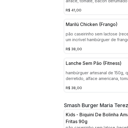
alface, tomate, bacon defumado 
hambúrguer artesanal de 150g, c
R$ 41,00
queijo prato derretido e maione
pasteurizado temperada (alho s
tempero fresco)
Marilú Chicken (frango)
pão caseirinho sem lactose (rece
um incrível hambúrguer de fran
alface, tomate, cebola carameliz
R$ 38,00
prato derretido e maionese de 
pasteurizado temperada (alho s
tempero fresco)
Lanche Sem Pão (fitness)
hambúrguer artesanal de 150g, q
derretido, alface americana, tom
roxa in natura
R$ 38,00
Smash Burger Maria Tere
Kids - Biquini De Bolinha Am
Fritas 90g
pão caseirinho sem latose (recei