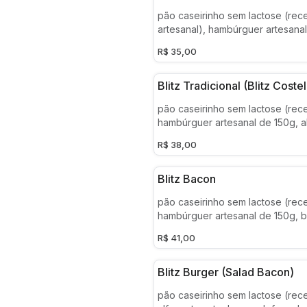
pão caseirinho sem lactose (rece
artesanal), hambúrguer artesanal
queijo prato e maionese de ovo
R$ 35,00
temperada (alho suave e temper
Blitz Tradicional (blitz Costel
pão caseirinho sem lactose (rece
hambúrguer artesanal de 150g, a
americana, cebola caramelizada,
R$ 38,00
derretido e maionese de ovo pa
temperada (alho suave e temper
Blitz Bacon
pão caseirinho sem lactose (rece
hambúrguer artesanal de 150g, 
defumado a lenha, alface, cebol
R$ 41,00
caramelizada, queijo derretido 
ovo pasteurizado temperada (al
tempero fresco)
Blitz Burger (salad Bacon)
pão caseirinho sem lactose (rece