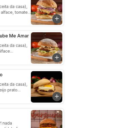
ceita da casa),
alface, tomate,
e de ovo
oube Me Amar
ceita da casa),
lface
amelizada,
e ovo
 suave e
vo
ceita da casa),
ijo prato
o ovo é
e acordo com
(
r! nada