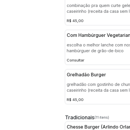
moderadamente apimentado e qu
combinação pra quem curte geleia.
derretido. lanche é leve, tem harmonia nos
caseirinho (receita da casa sem 
ingredientes e tem sabor único.
tomate fresco, suculento hambúr
R$ 45,00
queijo meia cura da serra da can
defumado na lenha e geleia de 
artesanal defumada de ardência 
Com Hambúrguer Vegetaria
resista que esse trem é bão dima
escolha o melhor lanche com nos
hambúrguer de grão-de-bico
Consultar
Grelhadão Burger
grelhadão com gostinho de chur
caseirinho (receita da casa sem 
hamburguer artesanal de 150g, q
R$ 45,00
bacon defumado caramelizado 
vinagrete temperado com azeit
chimichurri e maionese de ovo pasteurizado
Tradicionais
(11 itens)
temperada (alho suave e temper
Chesse Burger (arlindo Orla