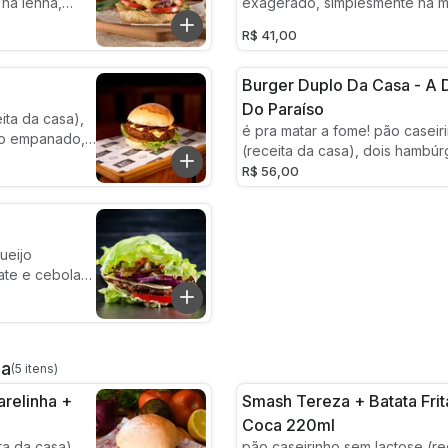
na lenha,
exagerado, simplesmente na m
ebola roxa,
australiano, hamburguer artesa
R$ 41,00
se de ovo
fatias de cheddar derretido, c
uave e
caramelizada e bacon defumad
Burger Duplo Da Casa - A 
Do Paraíso
ita da casa),
é pra matar a fome! pão caseir
go empanado,
(receita da casa), dois hambú
ada, queijo
(300g), muito bacon defumado 
R$ 56,00
ovo
queijo prato, alface e maione
uave e
pasteurizado temperada (alho
tempero fresco)
ueijo
ate e cebola
za
(5 itens)
arelinha +
Smash Tereza + Batata Fri
Coca 220ml
ta da casa),
pão caseirinho sem lactose (re