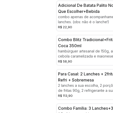
Adicional De Batata Palito N
Que Escolher+bebida
combo apenas de acompanhame
lanches. (obs: não é o lanche!)
R$ 22,90
Combo Blitz Tradicional+fri
Coca 350ml
hambúrguer artesanal de 150g, al
cebola caramelizada e maiones
da casa (alho e temperos fresco
R$ 58,90
caseirinho (receita da casa sem 
Para Casal: 2 Lanches + 2fri
Refri + Sobremesa
2 lanches a sua escolha, 2 porçõ
de fritas 90g, 2 refrigerante a su
barra de chocolate (foto ilustrati
R$ 113,90
Combo Família: 3 Lanches+3 