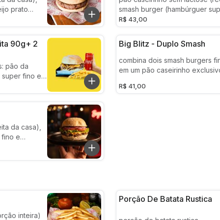
jo prato
smash burger (hambúrguer sup
amassado na chapa), queijo c
R$ 43,00
caramelizada. acompanha batat
uma coca 220ml
ita 90g+ 2
Big Blitz - Duplo Smash
combina dois smash burgers fi
s: pão da
em um pão caseirinho exclusiv
super fino e
queijo cheddar derretido, ceb
ddar, cebola
R$ 41,00
crocante, picles e um molho es
as 90g e 2
resultado é um hambúrguer equ
saboroso e de textura marcant
ita da casa),
fino e
ate, cebola
e de ovo
 verde da
Porção De Batata Rustica
rção inteira)