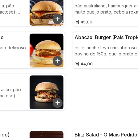
eijo prato
queijo derretido, bacon defum
 pão
pão australiano, hamburguer ar
barbecue. ficou demais! a ardência da pimenta
lactose),
muito queijo prato, cebola roxa
 mexperimente!
é bem moderada para que tod
guer de 150g,
chapeada e shimeji salteado n
estejam em harmonia. mas você pode colocar
R$ 45,00
astra, bacon
shoyu.
em observação se deseja "po
pimenta
pimenta forte", como quiser
leve. não
no
Abacaxi Burger (país Tropi
is sô!
so delicioso
esse lanche leva um saboroso
bovino de 150g, queijo prato 
derretido, fatia de abacaxi chap
R$ 44,00
pão caseirinho (receita da cas
experimente esse sabor tropica
rasco: pão
lactose),
ueijo prato,
no barbecue,
e defumado,
o fresco)
ndo)
Blitz Salad - O Mais Pedido