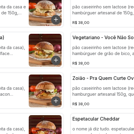
ita da casa e
pão caseirinho sem lactose (re
 de 150g,
hambúrguer artesanal de 150g, 
 pasteurizado
cebola roxa, queijo e maiones
R$ 38,00
o fresco)
pasteurizado temperada (alho e verde da
roça)
a)
Vegetariano - Você Não S
ita da casa),
pão caseirinho sem lactose (re
lface
hambúrguer de grão de bico, a
 queijo
americana, tomate, cebola car
R$ 38,00
steurizado
queijo derretido e maionese d
os frescos)
pasteurizado temperada (alho
tempero fresco)
Zoião - Pra Quem Curte O
ita da casa),
pão caseirinho sem lactose (re
bacon
hamburguer artesanal 150g, que
a
derretido e ovo (infelizmente 
R$ 38,00
e maionese de
preparado com a gema dura d
ho suave e
normas dos orgãos sanitários) :
Espetacular Cheddar
ita da casa),
o nome já diz tudo. espetacula