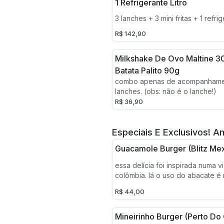
1 Refrigerante Litro
3 lanches + 3 mini fritas + 1 refrig
R$ 142,90
Milkshake De Ovo Maltine 3
Batata Palito 90g
combo apenas de acompanhame
lanches. (obs: não é o lanche!)
R$ 36,90
Especiais E Exclusivos! 
Guacamole Burger (blitz Me
essa delícia foi inspirada numa 
colômbia. lá o uso do abacate é
e resolvemos trazer essa experi
R$ 44,00
vocês. a combinação é perfeita:
sour cream, hambúrguer artesana
alface americana, tomate, guac
Mineirinho Burger (perto Do